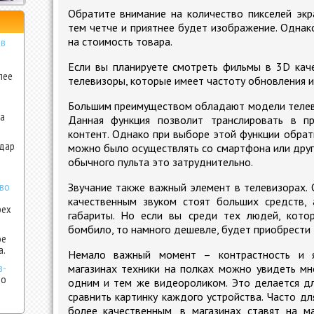
Обратите внимание на количество пикселей экр
тем четче и приятнее будет изображение. Однак
на стоимость товара.
ов
Если вы планируете смотреть фильмы в 3D кач
лее
телевизоры, которые имеет частоту обновления 
-
Большим преимуществом обладают модели телеви
на
Данная функция позволит транслировать в пр
контент. Однако при выборе этой функции обрат
одар
можно было осуществлять со смартфона или друг
обычного пульта это затруднительно.
тво
Звучание также важный элемент в телевизорах.
качественным звуком стоят больших средств,
рех
габариты. Но если вы среди тех людей, кото
бомбило, то намного дешевле, будет приобрести 
ое
а.
Немало важный момент – контрастность и я
в-
магазинах техники на полках можно увидеть м
во
одним и тем же видеороликом. Это делается дл
сравнить картинку каждого устройства. Часто д
более качественным, в магазинах ставят на м