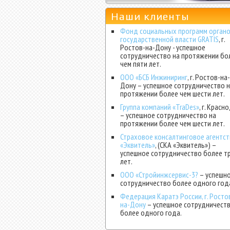
Наши клиенты
Фонд социальных программ орган
государственной власти GRATIS
, г.
Ростов-на-Дону - успешное
сотрудничество на протяжении бо
чем пяти лет.
ООО «БСБ Инжиниринг
, г. Ростов-на
Дону – успешное сотрудничество 
протяжении более чем шести лет.
Группа компаний «TraDes»
, г. Красн
– успешное сотрудничество на
протяжении более чем шести лет.
Страховое консалтинговое агентс
«Эквитель»
, (СКА «Эквитель») –
успешное сотрудничество более т
лет.
ООО «Стройинжсервис-3?
– успешн
сотрудничество более одного год
Федерация Каратэ России, г. Росто
на-Дону
– успешное сотрудничест
более одного года.